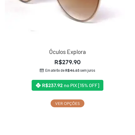
Óculos Explora
R$
279.90
Em até 6x de
R$
46.65
sem juros
R$
237.92
no PIX [15% OFF]
VER OPÇÕES