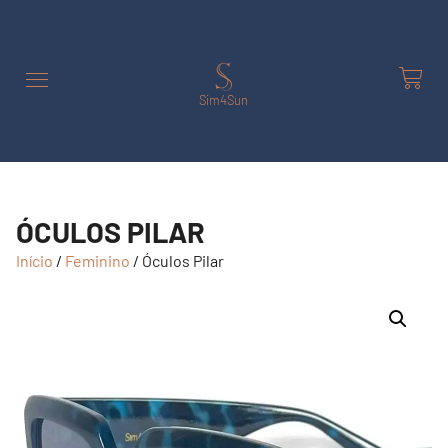
Sim4Sun
ÓCULOS PILAR
Início
/
Feminino
/ Óculos Pilar