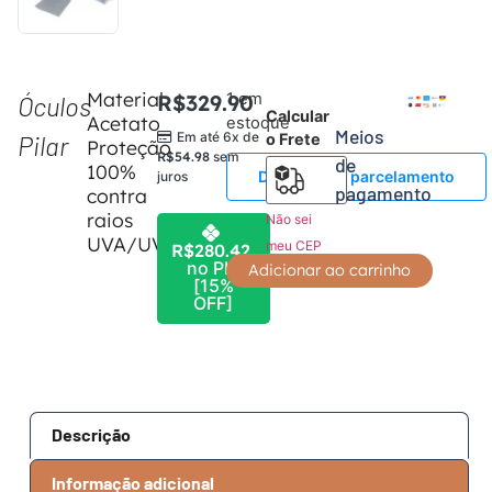
Material:
R$
329.90
1 em
Óculos
Calcular
Acetato
estoque
Meios
Em até 6x de
Pilar
o Frete
Proteção
R$
54.98
sem
de
100%
Detalhes do parcelamento
juros
pagamento
contra
raios
Não sei
UVA/UVB
meu CEP
R$
280.42
no PIX
Adicionar ao carrinho
[15%
OFF]
Descrição
Informação adicional