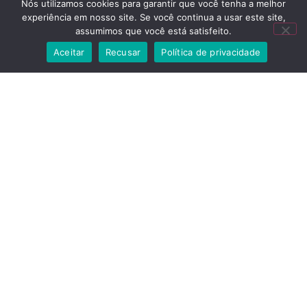
Nós utilizamos cookies para garantir que você tenha a melhor
experiência em nosso site. Se você continua a usar este site,
assumimos que você está satisfeito.
Aceitar
Recusar
Política de privacidade
A vida lá fora, com estilo e proteção
Home