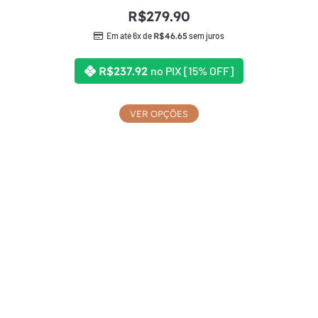
R$
279.90
Em até 6x de
R$
46.65
sem juros
R$
237.92
no PIX [15% OFF]
VER OPÇÕES