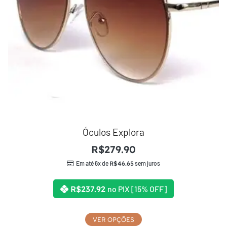
Óculos Explora
R$
279.90
Em até 6x de
R$
46.65
sem juros
R$
237.92
no PIX [15% OFF]
VER OPÇÕES