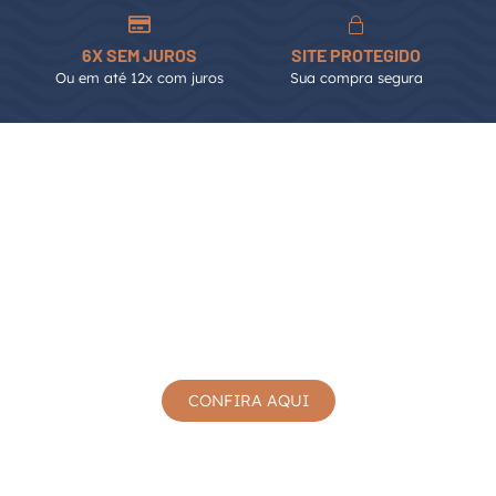
Óculos que transmitem cuidado, qualidade
e estilo em qualquer ocasião.
6X SEM JUROS
SITE PROTEGIDO
Ou em até 12x com juros
Sua compra segura
Escolher meu modelo
COLEÇÃO FEMININA
CONFIRA AQUI