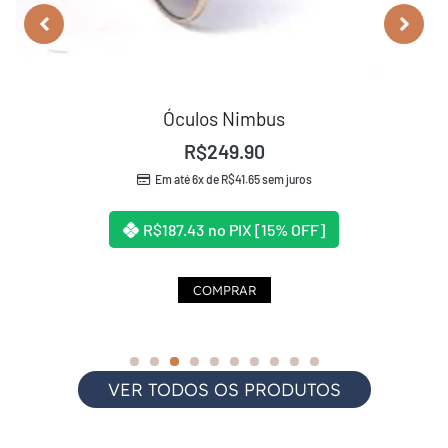
Ver Detalhes
Óculos Nimbus
R$
249.90
Em até 6x de
R$
41.65
sem juros
R$
187.43
no PIX [15% OFF]
COMPRAR
VER TODOS OS PRODUTOS