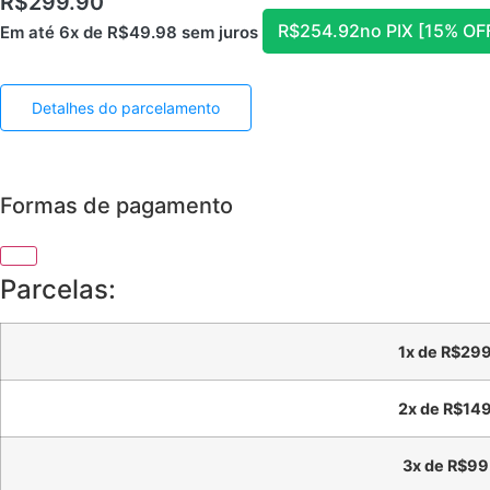
R$
299.90
R$
254.92
no PIX [15% OF
Em até 6x de
R$
49.98
sem juros
Detalhes do parcelamento
Formas de pagamento
Parcelas:
1x de
R$
299
2x de
R$
149
3x de
R$
99