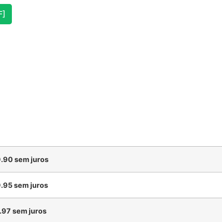
F]
.90
sem juros
.95
sem juros
.97
sem juros