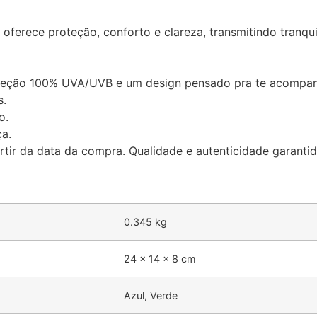
ferece proteção, conforto e clareza, transmitindo tranqu
oteção 100% UVA/UVB e um design pensado pra te acompa
s.
o.
a.
artir da data da compra. Qualidade e autenticidade garanti
0.345 kg
24 × 14 × 8 cm
Azul, Verde