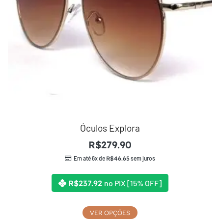
Óculos Explora
R$
279.90
Em até 6x de
R$
46.65
sem juros
R$
237.92
no PIX [15% OFF]
VER OPÇÕES