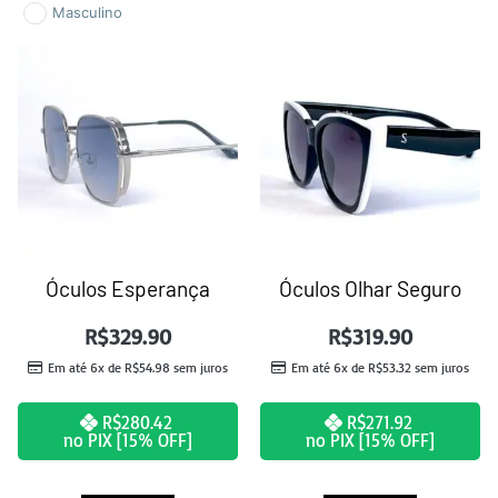
Masculino
Óculos Esperança
Óculos Olhar Seguro
R$
329.90
R$
319.90
Em até 6x de
R$
54.98
sem juros
Em até 6x de
R$
53.32
sem juros
R$
280.42
R$
271.92
no PIX [15% OFF]
no PIX [15% OFF]