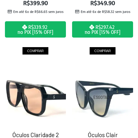
R$
399.90
R$
349.90
Em até 6x de
R$
66.65
sem juros
Em até 6x de
R$
58.32
sem juros
R$
339.92
R$
297.42
no PIX [15% OFF]
no PIX [15% OFF]
COMPRAR
COMPRAR
ESGOTADO
Óculos Claridade 2
Óculos Clair