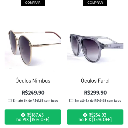
COMPRAR
COMPRAR
Óculos Nimbus
Óculos Farol
R$
249.90
R$
299.90
Em até 6x de
R$
41.65
sem juros
Em até 6x de
R$
49.98
sem juros
R$
187.43
R$
254.92
no PIX [15% OFF]
no PIX [15% OFF]