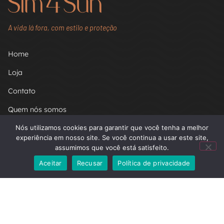
A vida lá fora, com estilo e proteção
Home
Loja
Contato
Quem nós somos
Minha conta
Nós utilizamos cookies para garantir que você tenha a melhor
experiência em nosso site. Se você continua a usar este site,
Carrinho
assumimos que você está satisfeito.
FAQ
Aceitar
Recusar
Política de privacidade
Termos de uso
Políticas de privacidade
Política de reembolso e devoluções