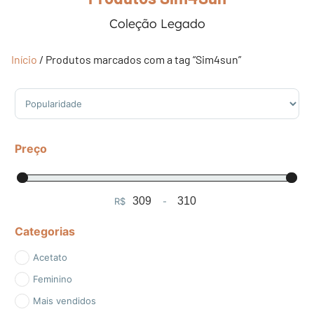
Coleção Legado
Início
/ Produtos marcados com a tag “Sim4sun”
Sort Products
Preço
R$
-
Minimum Price
Maximum Price
Categorias
Acetato
Feminino
Mais vendidos