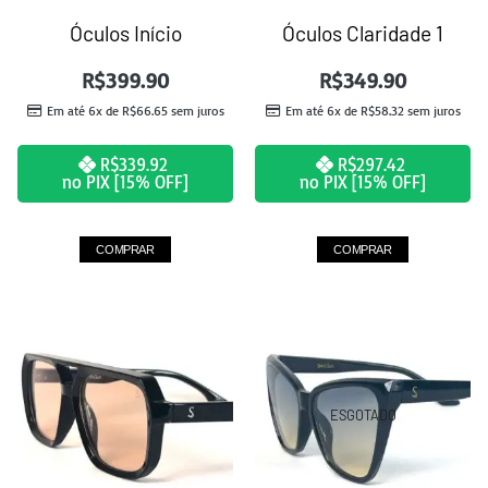
Óculos Início
Óculos Claridade 1
R$
399.90
R$
349.90
Em até 6x de
R$
66.65
sem juros
Em até 6x de
R$
58.32
sem juros
R$
339.92
R$
297.42
no PIX [15% OFF]
no PIX [15% OFF]
COMPRAR
COMPRAR
ESGOTADO