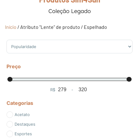
Coleção Legado
Início
/ Atributo "Lente" de produto / Espelhado
Sort Products
Preço
R$
-
Minimum Price
Maximum Price
Categorias
Acetato
Destaques
Esportes