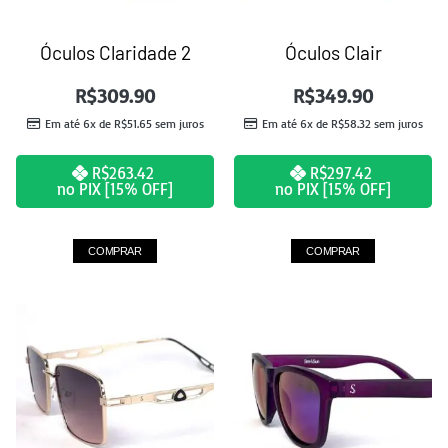
Óculos Claridade 2
Óculos Clair
R$
309.90
R$
349.90
Em até 6x de
R$
51.65
sem juros
Em até 6x de
R$
58.32
sem juros
R$
263.42
R$
297.42
no PIX [15% OFF]
no PIX [15% OFF]
COMPRAR
COMPRAR