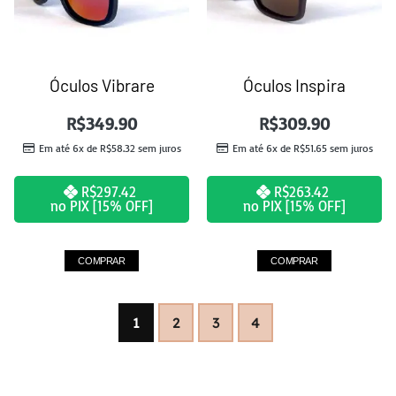
Óculos Vibrare
Óculos Inspira
R$
349.90
R$
309.90
Em até 6x de
R$
58.32
sem juros
Em até 6x de
R$
51.65
sem juros
R$
297.42
R$
263.42
no PIX [15% OFF]
no PIX [15% OFF]
COMPRAR
COMPRAR
1
2
3
4