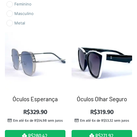
Feminino
Masculino
Metal
Óculos Esperança
Óculos Olhar Seguro
R$
329.90
R$
319.90
Em até 6x de
R$
54.98
sem juros
Em até 6x de
R$
53.32
sem juros
R$
280.42
R$
271.92