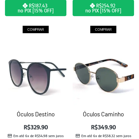
R$
187.43
R$
254.92
no PIX [15% OFF]
no PIX [15% OFF]
COMPRAR
COMPRAR
Óculos Destino
Óculos Caminho
R$
329.90
R$
349.90
Em até 6x de
R$
54.98
sem juros
Em até 6x de
R$
58.32
sem juros