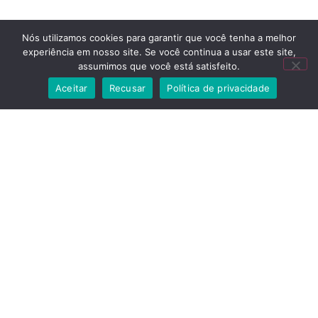
Nós utilizamos cookies para garantir que você tenha a melhor
experiência em nosso site. Se você continua a usar este site,
assumimos que você está satisfeito.
Aceitar
Recusar
Política de privacidade
A vida lá fora, com estilo e proteção
Home
Loja
Contato
Quem nós somos
Minha conta
Carrinho
FAQ